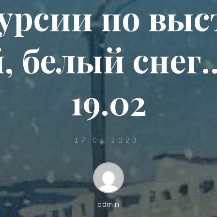
урсии по выс
 белый снег…
19.02
17.01.2023
admin